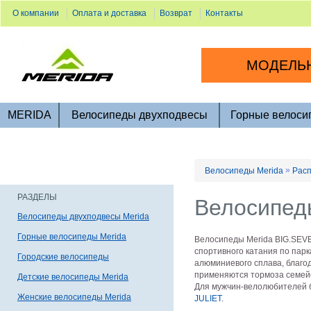
О компании
Оплата и доставка
Возврат
Контакты
МОДЕЛЬН
MERIDA
Велосипеды двухподвесы
Горные велоси
»
Велосипеды Merida
Расп
РАЗДЕЛЫ
Велосипеды
Велосипеды двухподвесы Merida
Горные велосипеды Merida
Велосипеды Merida BIG.SEVE
спортивного катания по пар
Городские велосипеды
алюминиевого сплава, благод
применяются тормоза семейс
Детские велосипеды Merida
Для мужчин-велолюбителей 
Женские велосипеды Merida
JULIET
.