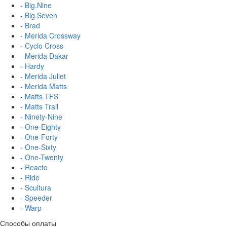
-
Big.Nine
-
Big.Seven
-
Brad
-
Merida Crossway
-
Cyclo Cross
-
Merida Dakar
-
Hardy
-
Merida Juliet
-
Merida Matts
-
Matts TFS
-
Matts Trail
-
Ninety-Nine
-
One-Eighty
-
One-Forty
-
One-Sixty
-
One-Twenty
-
Reacto
-
Ride
-
Scultura
-
Speeder
-
Warp
Способы оплаты