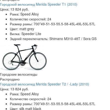
Городской велосипед Merida Speeder T1 (2010)
Цена:
13 824 руб.
Рама:
Speed Alloy
Количество скоростей:
24
Размер рамы:
700*49-51-53-55.5-58-45L-49L-53L-57L
Цвет:
matt grey
Вилка:
Speeder Lite
Задний переключатель:
Shimano M310-48T / Sora GS
Городские велосипеды
Распродано
Городской велосипед Merida Speeder T2 / -Lady (2010)
Цена:
13 824 руб.
Рама:
Speed Alloy
Количество скоростей:
24
Размер рамы:
700*49-51-53-55.5-58-45L-49L-53L-57L
Цвет:
silk matt black