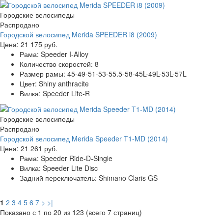
Городские велосипеды
Распродано
Городской велосипед Merida SPEEDER i8 (2009)
Цена:
21 175 руб.
Рама:
Speeder I-Alloy
Количество скоростей:
8
Размер рамы:
45-49-51-53-55.5-58-45L-49L-53L-57L
Цвет:
Shiny anthracite
Вилка:
Speeder Lite-R
Городские велосипеды
Распродано
Городской велосипед Merida Speeder T1-MD (2014)
Цена:
21 261 руб.
Рама:
Speeder Ride-D-Single
Вилка:
Speeder Lite Disc
Задний переключатель:
Shimano Claris GS
1
2
3
4
5
6
7
>
>|
Показано с 1 по 20 из 123 (всего 7 страниц)