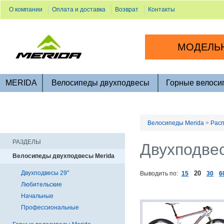
О компании
Оплата и доставка
Возврат
Контакты
МОДЕЛЬН
MERIDA
Велосипеды двухподвесы
Горные велоси
»
Велосипеды Merida
Расп
РАЗДЕЛЫ
Двухподве
Велосипеды двухподвесы Merida
Двухподвесы 29"
20
Выводить по:
15
30
6
Любительские
Начальные
Профессиональные