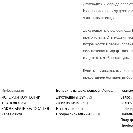
Двухподвесы Мерида являютс
Их основное преимущество с
частях велосипеда.
Двухподвесные велосипеды 
препятствий. Эти модели могу
потребности в своем исполь
обеспечивая комфортность к
выдержать любые нагрузки.
Купить двухподвесный велос
представлен большой выбор д
Информация
Велосипеды двухподвесы Merida
Горные
ИСТОРИЯ КОМПАНИИ
Двухподвесы 29"
(32)
Велоси
ТЕХНОЛОГИИ
Любительские
(68)
Велоси
КАК ВЫБРАТЬ ВЕЛОСИПЕД
Начальные
(20)
Любите
Карта сайта
Профессиональные
(203)
Начал
Полуп
Профе