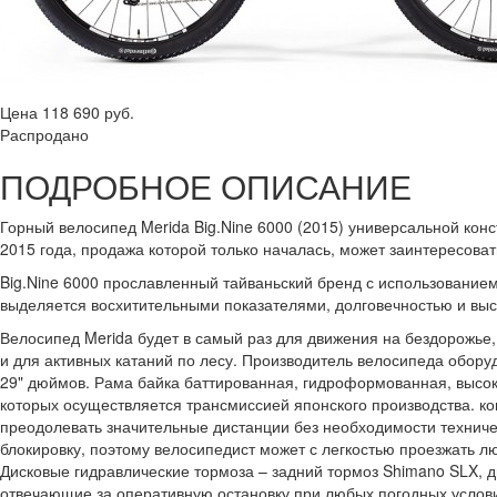
Цена
118 690 руб.
Распродано
ПОДРОБНОЕ ОПИСАНИЕ
Горный велосипед Merida Big.Nine 6000 (2015) универсальной ко
2015 года, продажа которой только началась, может заинтересова
Big.Nine 6000 прославленный тайваньский бренд с использовани
выделяется восхитительными показателями, долговечностью и вы
Велосипед Merida будет в самый раз для движения на бездорожье, 
и для активных катаний по лесу. Производитель велосипеда обору
29" дюймов. Рама байка баттированная, гидроформованная, высок
которых осуществляется трансмиссией японского производства. к
преодолевать значительные дистанции без необходимости техниче
блокировку, поэтому велосипедист может с легкостью проезжать 
Дисковые гидравлические тормоза – задний тормоз Shimano SLX, 
отвечающие за оперативную остановку при любых погодных услов