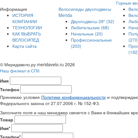
Горные ве
Информация
Велосипеды двухподвесы
Вело
ИСТОРИЯ
Merida
Вел
КОМПАНИИ
Двухподвесы 29"
(32)
Люб
ТЕХНОЛОГИИ
Любительские
(68)
Нач
КАК ВЫБРАТЬ
Начальные
(20)
Пол
ВЕЛОСИПЕД
Профессиональные
(270
Карта сайта
(203)
Про
(192
© Меридавело.ру meridavelo.ru 2026
Наш филиал в СПб
Имя
Телефон
Принимаю условия
Политики конфиденциальности
и подтверждаю 
Федерального закона от 27.07.2006 г. № 152-ФЗ.
Заполните поля и наш менеджер связется с Вами в ближайшее вре
Товар
Имя*
Телефон*