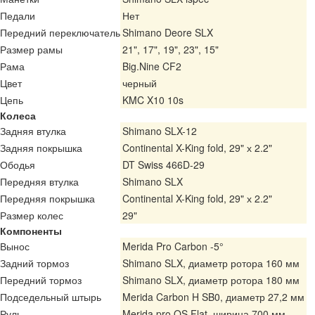
Педали
Нет
Передний переключатель
Shimano Deore SLX
Размер рамы
21", 17", 19", 23", 15"
Рама
Big.Nine CF2
Цвет
черный
Цепь
KMC X10 10s
Колеса
Задняя втулка
Shimano SLX-12
Задняя покрышка
Continental X-King fold, 29" х 2.2"
Ободья
DT Swiss 466D-29
Передняя втулка
Shimano SLX
Передняя покрышка
Continental X-King fold, 29" х 2.2"
Размер колес
29"
Компоненты
Вынос
Merida Pro Carbon -5°
Задний тормоз
Shimano SLX, диаметр ротора 160 мм
Передний тормоз
Shimano SLX, диаметр ротора 180 мм
Подседельный штырь
Merida Carbon H SB0, диаметр 27,2 мм
Руль
Merida pro OS Flat, ширина 700 мм