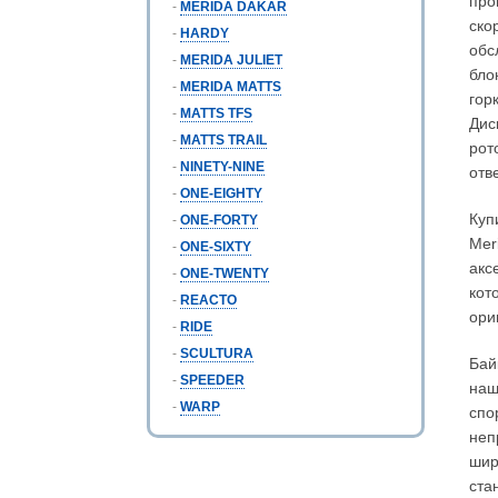
про
-
MERIDA DAKAR
ско
-
HARDY
обс
-
MERIDA JULIET
бло
-
MERIDA MATTS
гор
-
MATTS TFS
Дис
-
MATTS TRAIL
рот
-
NINETY-NINE
отв
-
ONE-EIGHTY
Куп
-
ONE-FORTY
Mer
-
ONE-SIXTY
акс
-
ONE-TWENTY
кот
-
REACTO
ори
-
RIDE
-
SCULTURA
Бай
-
SPEEDER
наш
-
WARP
спо
неп
шир
ста