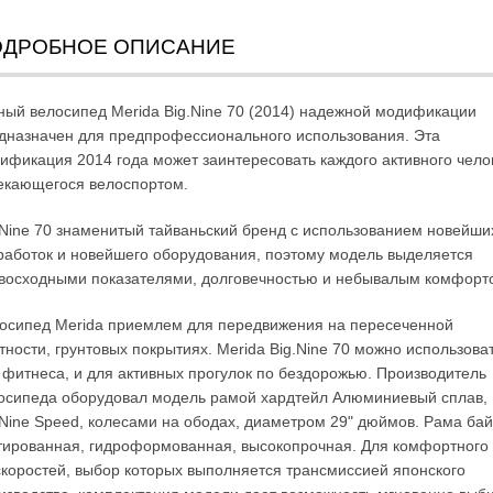
ОДРОБНОЕ ОПИСАНИЕ
ный велосипед Merida Big.Nine 70 (2014) надежной модификации
дназначен для предпрофессионального использования. Эта
ификация 2014 года может заинтересовать каждого активного чело
екающегося велоспортом.
.Nine 70 знаменитый тайваньский бренд с использованием новейши
работок и новейшего оборудования, поэтому модель выделяется
восходными показателями, долговечностью и небывалым комфорт
осипед Merida приемлем для передвижения на пересеченной
тности, грунтовых покрытиях. Merida Big.Nine 70 можно использова
 фитнеса, и для активных прогулок по бездорожью. Производитель
осипеда оборудовал модель рамой хардтейл Алюминиевый сплав,
.Nine Speed, колесами на ободах, диаметром 29" дюймов. Рама бай
тированная, гидроформованная, высокопрочная. Для комфортного 
скоростей, выбор которых выполняется трансмиссией японского