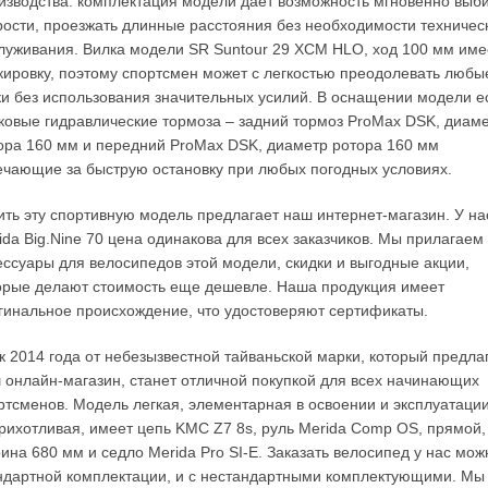
изводства. комплектация модели дает возможность мгновенно выб
рости, проезжать длинные расстояния без необходимости техничес
луживания. Вилка модели SR Suntour 29 XCM HLO, ход 100 мм име
кировку, поэтому спортсмен может с легкостью преодолевать любы
ки без использования значительных усилий. В оснащении модели е
ковые гидравлические тормоза – задний тормоз ProMax DSK, диам
ора 160 мм и передний ProMax DSK, диаметр ротора 160 мм
ечающие за быструю остановку при любых погодных условиях.
ить эту спортивную модель предлагает наш интернет-магазин. У на
ida Big.Nine 70 цена одинакова для всех заказчиков. Мы прилагаем
ессуары для велосипедов этой модели, скидки и выгодные акции,
орые делают стоимость еще дешевле. Наша продукция имеет
гинальное происхождение, что удостоверяют сертификаты.
к 2014 года от небезызвестной тайваньской марки, который предла
 онлайн-магазин, станет отличной покупкой для всех начинающих
ртсменов. Модель легкая, элементарная в освоении и эксплуатации
рихотливая, имеет цепь KMC Z7 8s, руль Merida Comp OS, прямой,
ина 680 мм и седло Merida Pro SI-E. Заказать велосипед у нас мож
ндартной комплектации, и с нестандартными комплектующими. Мы