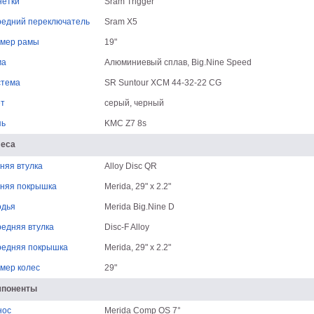
етки
Sram Trigger
едний переключатель
Sram X5
мер рамы
19"
ма
Алюминиевый сплав, Big.Nine Speed
стема
SR Suntour XCM 44-32-22 CG
т
серый, черный
пь
KMC Z7 8s
леса
няя втулка
Alloy Disc QR
няя покрышка
Merida, 29" x 2.2"
одья
Merida Big.Nine D
едняя втулка
Disc-F Alloy
едняя покрышка
Merida, 29" x 2.2"
мер колес
29"
мпоненты
нос
Merida Comp OS 7°