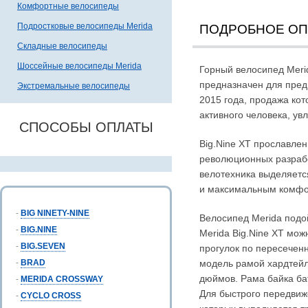
Комфортные велосипеды
Подростковые велосипеды Merida
ПОДРОБНОЕ О
Складные велосипеды
Шоссейные велосипеды Merida
Горный велосипед Meri
предназначен для пред
Экстремальные велосипеды
2015 года, продажа кот
активного человека, у
СПОСОБЫ ОПЛАТЫ
Big.Nine XT прославле
революционных разрабо
велотехника выделяетс
и максимальным комфо
-
BIG NINETY-NINE
Велосипед Merida подой
-
BIG.NINE
Merida Big.Nine XT мож
-
BIG.SEVEN
прогулок по пересечен
-
BRAD
модель рамой хардтейл
дюймов. Рама байка ба
-
MERIDA CROSSWAY
Для быстрого передвиж
-
CYCLO CROSS