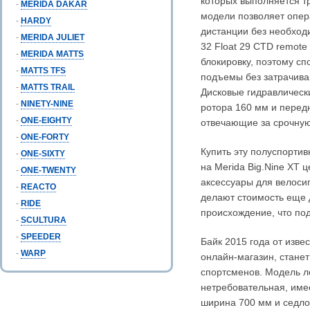
которых выполняется т
-
MERIDA DAKAR
модели позволяет опер
-
HARDY
дистанции без необход
-
MERIDA JULIET
32 Float 29 CTD remote 
-
MERIDA MATTS
блокировку, поэтому с
-
MATTS TFS
подъемы без затрачива
-
MATTS TRAIL
Дисковые гидравлическ
-
NINETY-NINE
ротора 160 мм и перед
-
ONE-EIGHTY
отвечающие за срочную
-
ONE-FORTY
Купить эту полуспорти
-
ONE-SIXTY
на Merida Big.Nine XT 
-
ONE-TWENTY
аксессуары для велосип
-
REACTO
делают стоимость еще 
-
RIDE
происхождение, что по
-
SCULTURA
-
SPEEDER
Байк 2015 года от изве
-
WARP
онлайн-магазин, стане
спортсменов. Модель ле
нетребовательная, имее
ширина 700 мм и седло 