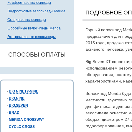
Комфортные велосипеды
Подростковые велосипеды Merida
ПОДРОБНОЕ О
Складные велосипеды
Шоссейные велосипеды Merida
Горный велосипед Meri
предназначен для пред
Экстремальные велосипеды
2015 года, продажа кот
активного человека, у
СПОСОБЫ ОПЛАТЫ
Big.Seven XT спроектир
использованием револ
оборудования, поэтому
характеристиками, на
-
BIG NINETY-NINE
Велосипед Merida буде
-
BIG.NINE
местности, грунтовых п
-
BIG.SEVEN
для фитнеса, и для ак
-
BRAD
велосипеда оснастил м
ободах, диаметром 27.
-
MERIDA CROSSWAY
гидроформованная, выс
-
CYCLO CROSS