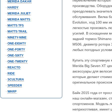
переключение которых 
-
MERIDA DAKAR
производства. Оборудо
-
HARDY
преодолевать значител
-
MERIDA JULIET
обслуживания. Вилка ба
-
MERIDA MATTS
Evolution, ход 100 мм 
-
MATTS TFS
легкостью проезжать л
-
MATTS TRAIL
усилий. В оснащении м
-
NINETY-NINE
задний тормоз Shimano
-
ONE-EIGHTY
M506, диаметр ротора 
-
ONE-FORTY
любых погодных услови
-
ONE-SIXTY
Купить эту спортивную 
-
ONE-TWENTY
Merida Big.Seven XT це
-
REACTO
аксессуары для велосип
-
RIDE
которые делают стоимо
-
SCULTURA
оригинальное происхож
-
SPEEDER
-
WARP
Байк 2015 года от прос
наш онлайн-магазин, с
спортсменов. Модель ле
неприхотливая, имеет 