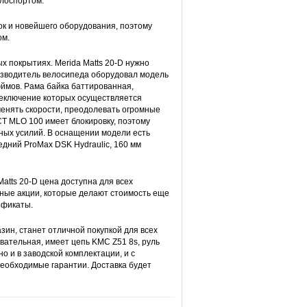
елоспортом.
к и новейшего оборудования, поэтому
ом.
х покрытиях. Merida Matts 20-D нужно
оизводитель велосипеда оборудовал модель
юймов. Рама байка баттированная,
реключение которых осуществляется
енять скорости, преодолевать огромные
T MLO 100 имеет блокировку, поэтому
ных усилий. В оснащении модели есть
едний ProMax DSK Hydraulic, 160 мм
atts 20-D цена доступна для всех
дные акции, которые делают стоимость еще
ификаты.
зин, станет отличной покупкой для всех
вательная, имеет цепь KMC Z51 8s, руль
о и в заводской комплектации, и с
еобходимые гарантии. Доставка будет