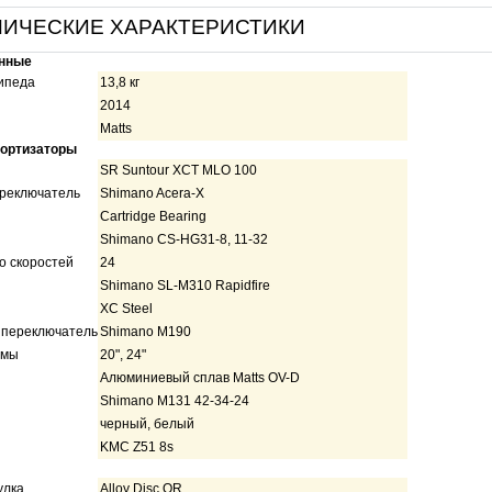
НИЧЕСКИЕ ХАРАКТЕРИСТИКИ
нные
ипеда
13,8 кг
2014
Matts
мортизаторы
SR Suntour XCT MLO 100
реключатель
Shimano Acera-X
Cartridge Bearing
Shimano CS-HG31-8, 11-32
о скоростей
24
Shimano SL-M310 Rapidfire
XC Steel
 переключатель
Shimano M190
амы
20", 24"
Алюминиевый сплав Matts OV-D
Shimano M131 42-34-24
черный, белый
KMC Z51 8s
улка
Alloy Disc QR