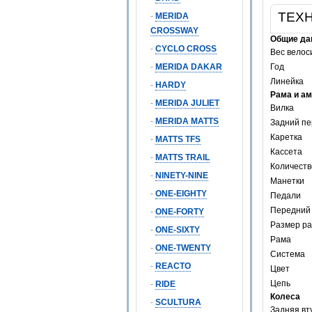
ТЕХ
-
MERIDA
CROSSWAY
Общие да
-
CYCLO CROSS
Вес велос
-
MERIDA DAKAR
Год
Линейка
-
HARDY
Рама и а
-
MERIDA JULIET
Вилка
-
MERIDA MATTS
Задний пе
Каретка
-
MATTS TFS
Кассета
-
MATTS TRAIL
Количеств
-
NINETY-NINE
Манетки
-
ONE-EIGHTY
Педали
Передний
-
ONE-FORTY
Размер р
-
ONE-SIXTY
Рама
-
ONE-TWENTY
Система
-
REACTO
Цвет
Цепь
-
RIDE
Колеса
-
SCULTURA
Задняя вт