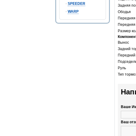
-
SPEEDER
Задняя п
-
WARP
Ободья
Передняя 
Передняя
Размер ко
Компонен
Вынос
Задний то
Передний
Подседел
Руль
Тип тормо
Нап
Ваше И
Ваш отз