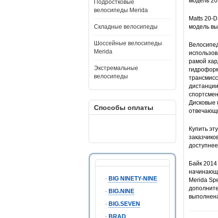
модель 20
Подростковые
велосипеды Merida
Matts 20-
Складные велосипеды
модель вы
Шоссейные велосипеды
Велосипед
Merida
использов
рамой хар
Экстремальные
гидроформ
велосипеды
трансмисс
дистанции
спортсмен
Дисковые 
Способы оплаты
отвечающи
Купить эт
заказчико
доступнее
Байк 2014
начинающи
-
BIG NINETY-NINE
Merida Sp
дополните
-
BIG.NINE
выполнена
-
BIG.SEVEN
-
BRAD