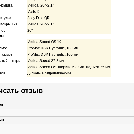
окрышка
Merida, 26"x2.1"
Matts D
втулка
Alloy Disc QR
 покрышка
Merida, 26"x2.1"
лес
26"
ты
Merida Speed OS 10
рмоз
ProMax DSK Hydraulic, 160 мм
 тормоз
ProMax DSK Hydraulic, 160 мм
ьный штырь
Merida Speed 27,2 мм
Merida Speed OS, ширина 620 мм, подъем 25 мм
зов
Дисковые гидравлические
исать отзыв
мя:
ыв: