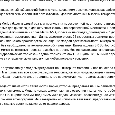
14 года может заинтересовать каждого активного человека, увлекающегося в
D знаменитый тайваньский бренд с использованием революционных разработо
деляется великолепными показателями, долговечностью и высоким комфорт
 Merida будет в самый раз для прогулок на пересеченной местности, грунтовы
ать и для фитнеса, и для активных катаний по пересеченной местности. Пр
дтейл Алюминиевый сплав Matts OV-D, колесами на ободах, диаметром 26" д
ованная, высокопрочная. Для комфортного есть 24 скоростных режимов, пе
ией японского производства. оснащение модели дает возможность быстро см
 без необходимости технического обслуживания. Вилка модели SR Suntour XC
 может с легкостью проезжать любые подъемы без использования значитель
гидравлические тормоза – задний тормоз ProMax DSK Hydraulic, 160 мм и пер
е за оперативную остановку при любых погодных условиях.
у полуспортивную модель предлагает наш интернет-магазин. У нас на Merida M
в. Мы прилагаем все аксессуары для велосипедов этой модели, скидки и выго
. Наша продукция имеет оригинальное происхождение, что доказывают серт
 года от знаменитой тайваньской марки, который предлагает наш онлайн-мага
х спортсменов. Модель легкая, элементарная в освоении и катании, нетребо
eed OS, ширина 620 мм, подъем 25 мм и седло . Заказать велосипед у нас можн
льными аксессуарами. Мы своевременно исполним ваш заказ, предоставим н
 в сжатые сроки независимо от вашего адреса.