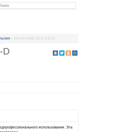
льские
»
Merida Matts 20-D (2014)
0-D
редпрофессионального использования. Эта