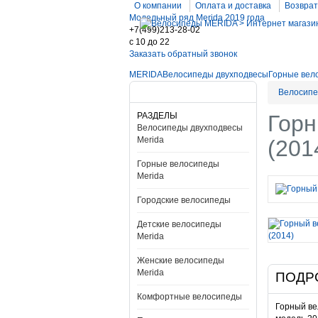
О компании
Оплата и доставка
Возврат
Модельный ряд Merida 2019 года
+7(499)213-28-02
c 10 до 22
Заказать обратный звонок
MERIDA
Велосипеды двухподвесы
Горные вел
Велосипе
РАЗДЕЛЫ
Горн
Велосипеды двухподвесы
Merida
(201
Горные велосипеды
Merida
Городские велосипеды
Детские велосипеды
Merida
Женские велосипеды
Merida
ПОДР
Комфортные велосипеды
Горный ве