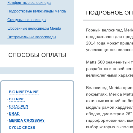
Комфортные велосипеды
Подростковые велосипеды Merida
ПОДРОБНОЕ О
Складные велосипеды
Шоссейные велосипеды Merida
Горный велосипед Merid
предназначен для пред
Экстремальные велосипеды
2014 года может привле
увлекающегося велосп
СПОСОБЫ ОПЛАТЫ
Matts 500 знаменитый 
разработок и новейшег
великолепными характе
Велосипед Merida прие
-
BIG NINETY-NINE
покрытиях. Merida Matt
-
BIG.NINE
активных катаний по б
-
BIG.SEVEN
модель рамой хардтейл
-
BRAD
ободах, диаметром 26"
гидроформованная, выс
-
MERIDA CROSSWAY
выбор которых выполня
-
CYCLO CROSS