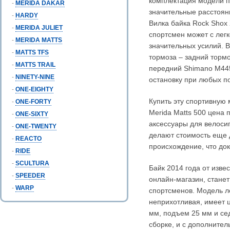
комплектация модели п
-
MERIDA DAKAR
значительные расстоян
-
HARDY
Вилка байка Rock Shox
-
MERIDA JULIET
спортсмен может с лег
-
MERIDA MATTS
значительных усилий. 
-
MATTS TFS
тормоза – задний торм
-
MATTS TRAIL
передний Shimano M445
-
NINETY-NINE
остановку при любых п
-
ONE-EIGHTY
Купить эту спортивную 
-
ONE-FORTY
Merida Matts 500 цена 
-
ONE-SIXTY
аксессуары для велосип
-
ONE-TWENTY
делают стоимость еще 
-
REACTO
происхождение, что до
-
RIDE
-
SCULTURA
Байк 2014 года от изве
-
SPEEDER
онлайн-магазин, стане
-
WARP
спортсменов. Модель ле
неприхотливая, имеет 
мм, подъем 25 мм и сед
сборке, и с дополните