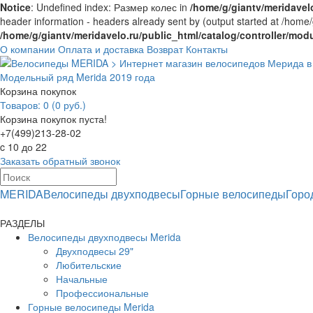
Notice
: Undefined index: Размер колес in
/home/g/giantv/meridavelo
header information - headers already sent by (output started at /home/
/home/g/giantv/meridavelo.ru/public_html/catalog/controller/mod
О компании
Оплата и доставка
Возврат
Контакты
Модельный ряд Merida 2019 года
Корзина покупок
Товаров: 0 (0 руб.)
Корзина покупок пуста!
+7(499)213-28-02
c 10 до 22
Заказать обратный звонок
MERIDA
Велосипеды двухподвесы
Горные велосипеды
Горо
РАЗДЕЛЫ
Велосипеды двухподвесы Merida
Двухподвесы 29"
Любительские
Начальные
Профессиональные
Горные велосипеды Merida