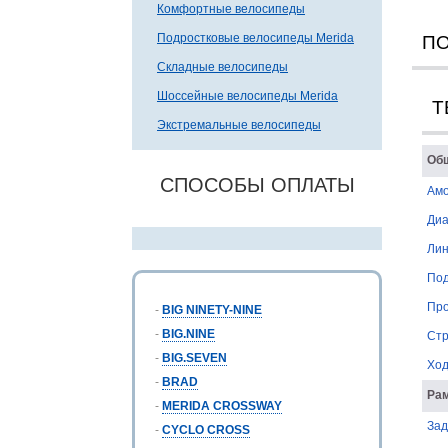
Комфортные велосипеды
Подростковые велосипеды Merida
П
Складные велосипеды
Шоссейные велосипеды Merida
Т
Экстремальные велосипеды
Об
СПОСОБЫ ОПЛАТЫ
Амо
Диа
Лин
Под
Про
-
BIG NINETY-NINE
-
BIG.NINE
Стр
-
BIG.SEVEN
Ход
-
BRAD
Рам
-
MERIDA CROSSWAY
Зад
-
CYCLO CROSS