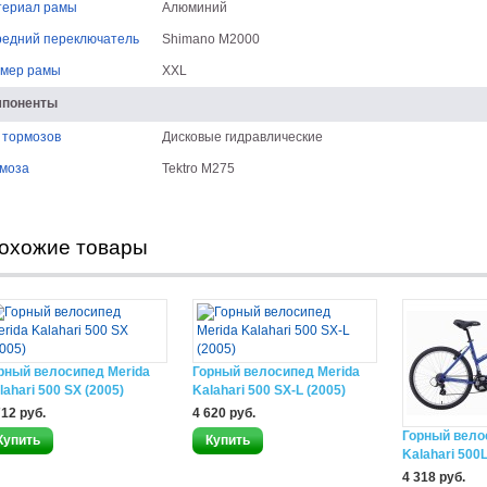
териал рамы
Алюминий
едний переключатель
Shimano M2000
мер рамы
XXL
мпоненты
 тормозов
Дисковые гидравлические
моза
Tektro M275
охожие товары
рный велосипед Merida
Горный велосипед Merida
lahari 500 SX (2005)
Kalahari 500 SX-L (2005)
712 руб.
4 620 руб.
Горный вело
Kalahari 500L
4 318 руб.