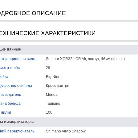
ОДРОБНОЕ ОПИСАНИЕ
ЕХНИЧЕСКИЕ ХАРАКТЕРИСТИКИ
щие данные
ртизационная вилка
Suntour XCR32 LOR Air, локаут, 46мм оффсет
метр колёс
29
ейка
Big.Nine
класс велосипеда
Кросс-кантри
изводитель
Merida
ана бренда
Тайвань
 вилки
100
а и амортизаторы
ний переключатель
Shimano Alivio Shadow