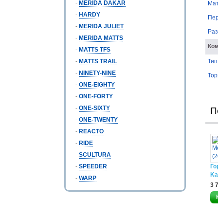
-
MERIDA DAKAR
Ма
-
HARDY
Пер
-
MERIDA JULIET
Раз
-
MERIDA MATTS
Ко
-
MATTS TFS
-
MATTS TRAIL
Тип
-
NINETY-NINE
Тор
-
ONE-EIGHTY
-
ONE-FORTY
-
ONE-SIXTY
П
-
ONE-TWENTY
-
REACTO
-
RIDE
-
SCULTURA
-
SPEEDER
Го
Ka
-
WARP
3 