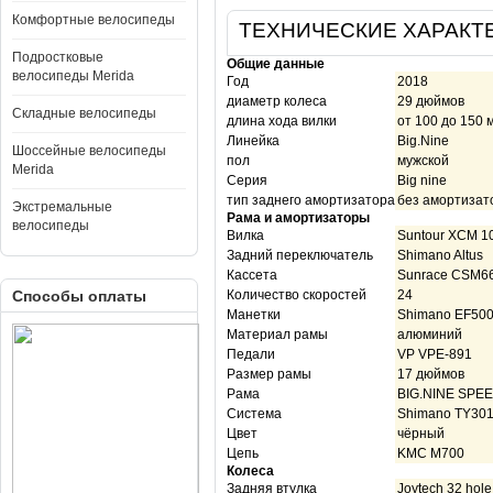
Комфортные велосипеды
ТЕХНИЧЕСКИЕ ХАРАКТ
Подростковые
Общие данные
велосипеды Merida
Год
2018
диаметр колеса
29 дюймов
Складные велосипеды
длина хода вилки
от 100 до 150 
Линейка
Big.Nine
Шоссейные велосипеды
пол
мужской
Merida
Серия
Big nine
тип заднего амортизатора
без амортизат
Экстремальные
Рама и амортизаторы
велосипеды
Вилка
Suntour XCM 
Задний переключатель
Shimano Altus
Кассета
Sunrace CSM668
Способы оплаты
Количество скоростей
24
Манетки
Shimano EF500 2
Материал рамы
алюминий
Педали
VP VPE-891
Размер рамы
17 дюймов
Рама
BIG.NINE SPE
Система
Shimano TY301 
Цвет
чёрный
Цепь
KMC M700
Колеса
Задняя втулка
Joytech 32 hole