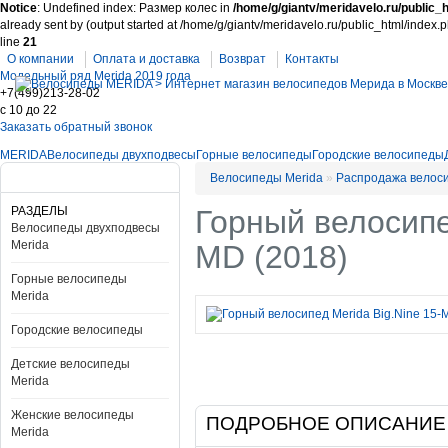
Notice
: Undefined index: Размер колес in
/home/g/giantv/meridavelo.ru/public_h
already sent by (output started at /home/g/giantv/meridavelo.ru/public_html/index.
line
21
О компании
Оплата и доставка
Возврат
Контакты
Модельный ряд Merida 2019 года
+7(499)213-28-02
c 10 до 22
Заказать обратный звонок
MERIDA
Велосипеды двухподвесы
Горные велосипеды
Городские велосипеды
Велосипеды Merida
»
Распродажа велос
РАЗДЕЛЫ
Горный велосипе
Велосипеды двухподвесы
Merida
MD (2018)
Горные велосипеды
Merida
Городские велосипеды
Детские велосипеды
Merida
Женские велосипеды
ПОДРОБНОЕ ОПИСАНИЕ
Merida