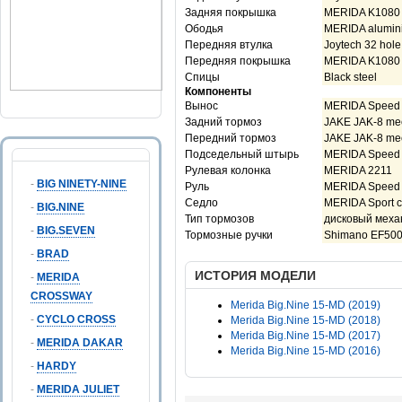
Задняя покрышка
MERIDA K1080 29
Ободья
MERIDA aluminiu
Передняя втулка
Joytech 32 hole
Передняя покрышка
MERIDA K1080 29
Спицы
Black steel
Компоненты
Вынос
MERIDA Speed 
Задний тормоз
JAKE JAK-8 mec
Передний тормоз
JAKE JAK-8 mec
Подседельный штырь
MERIDA Speed
Рулевая колонка
MERIDA 2211
-
BIG NINETY-NINE
Руль
MERIDA Speed 
Седло
MERIDA Sport c
-
BIG.NINE
Тип тормозов
дисковый меха
-
BIG.SEVEN
Тормозные ручки
Shimano EF50
-
BRAD
ИСТОРИЯ МОДЕЛИ
-
MERIDA
CROSSWAY
Merida Big.Nine 15-MD (2019)
-
CYCLO CROSS
Merida Big.Nine 15-MD (2018)
Merida Big.Nine 15-MD (2017)
-
MERIDA DAKAR
Merida Big.Nine 15-MD (2016)
-
HARDY
-
MERIDA JULIET