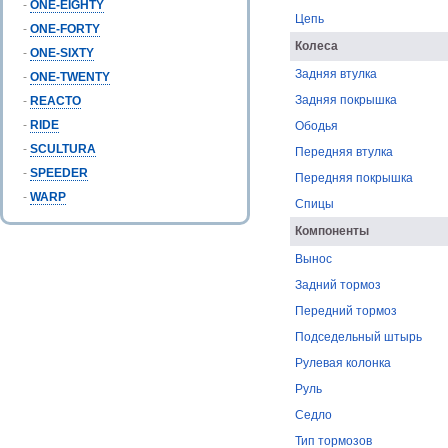
-
ONE-EIGHTY
Цепь
-
ONE-FORTY
Колеса
-
ONE-SIXTY
Задняя втулка
-
ONE-TWENTY
Задняя покрышка
-
REACTO
-
RIDE
Ободья
-
SCULTURA
Передняя втулка
-
SPEEDER
Передняя покрышка
-
WARP
Спицы
Компоненты
Вынос
Задний тормоз
Передний тормоз
Подседельный штырь
Рулевая колонка
Руль
Седло
Тип тормозов