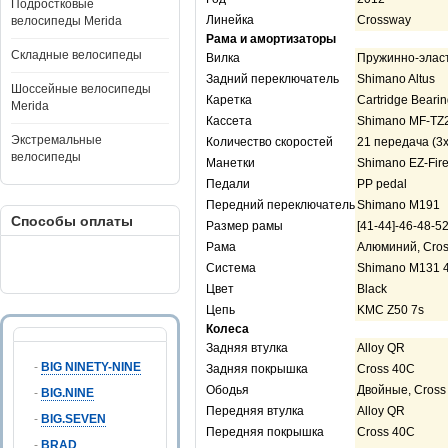
Подростковые
Линейка
Crossway
велосипеды Merida
Рама и амортизаторы
Складные велосипеды
Вилка
Пружинно-эласт
Задний переключатель
Shimano Altus
Шоссейные велосипеды
Каретка
Cartridge Beari
Merida
Кассета
Shimano MF-TZ
Экстремальные
Количество скоростей
21 передача (3
велосипеды
Манетки
Shimano EZ-Fir
Педали
PP pedal
Передний переключатель
Shimano M191
Способы оплаты
Размер рамы
[41-44]-46-48-52
Рама
Алюминий, Cro
Система
Shimano M131 
Цвет
Black
Цепь
KMC Z50 7s
Колеса
Задняя втулка
Alloy QR
-
BIG NINETY-NINE
Задняя покрышка
Cross 40C
Ободья
Двойные, Cros
-
BIG.NINE
Передняя втулка
Alloy QR
-
BIG.SEVEN
Передняя покрышка
Cross 40C
-
BRAD