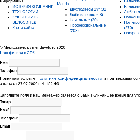
Информация
Велосип
Merida
ИСТОРИЯ КОМПАНИИ
Велосип
Двухподвесы 29"
(32)
ТЕХНОЛОГИИ
Любител
Любительские
(68)
КАК ВЫБРАТЬ
Началь
Начальные
(20)
ВЕЛОСИПЕД
Полупро
Профессиональные
Карта сайта
(270)
(203)
Профес
© Меридавело.ру meridavelo.ru 2026
Наш филиал в СПб
Имя
Телефон
Политики конфиденциальности
Принимаю условия
и подтверждаю согл
закона от 27.07.2006 г. № 152-ФЗ.
Заполните поля и наш менеджер связется с Вами в ближайшее время для уто
Товар
Имя*
Телефон*
Email