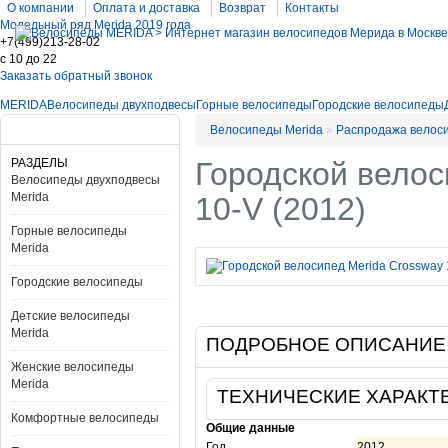
О компании
Оплата и доставка
Возврат
Контакты
Модельный ряд Merida 2019 года
+7(499)213-28-02
c 10 до 22
Заказать обратный звонок
MERIDA
Велосипеды двухподвесы
Горные велосипеды
Городские велосипеды
Велосипеды Merida
»
Распродажа велос
РАЗДЕЛЫ
Городской велос
Велосипеды двухподвесы
Merida
10-V (2012)
Горные велосипеды
Merida
Городские велосипеды
Детские велосипеды
Merida
ПОДРОБНОЕ ОПИСАНИЕ
Женские велосипеды
Merida
ТЕХНИЧЕСКИЕ ХАРАКТ
Комфортные велосипеды
Общие данные
Год
2012