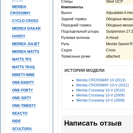
Спицы
Steel UCP
-
MERIDA
Компоненты
Вынос
Adjustable A-He
CROSSWAY
Задний тормоз
Ободные механи
-
CYCLO CROSS
Передний тормоз
Ободные механи
-
MERIDA DAKAR
Подседельный штырь
Suspension 27.
-
HARDY
Рулевая колонка
A-Head
-
MERIDA JULIET
Руль
Merida Speed R
Седло
Cross
-
MERIDA MATTS
Тормозные ручки
attached
-
MATTS TFS
-
MATTS TRAIL
ИСТОРИЯ МОДЕЛИ
-
NINETY-NINE
Merida CROSSWAY 10 (2013)
-
ONE-EIGHTY
Merida CROSSWAY 10-V (2011)
-
ONE-FORTY
Merida Crossway 10-V (2010)
Merida Crossway 10-V (2009)
-
ONE-SIXTY
Merida Crossway 10-V (2008)
-
ONE-TWENTY
-
REACTO
-
RIDE
Написать отзыв
-
SCULTURA