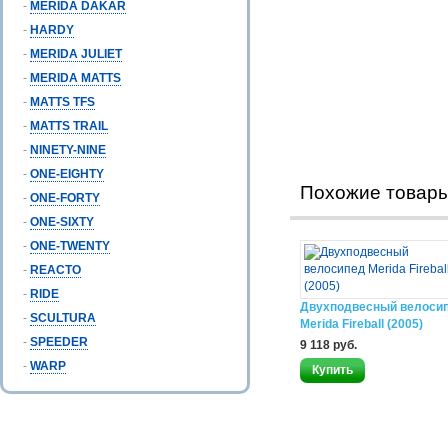
-
MERIDA DAKAR
-
HARDY
-
MERIDA JULIET
-
MERIDA MATTS
-
MATTS TFS
-
MATTS TRAIL
-
NINETY-NINE
-
ONE-EIGHTY
Похожие товар
-
ONE-FORTY
-
ONE-SIXTY
-
ONE-TWENTY
-
REACTO
-
RIDE
Двухподвесный велоси
-
SCULTURA
Merida Fireball (2005)
-
SPEEDER
9 118 руб.
-
WARP