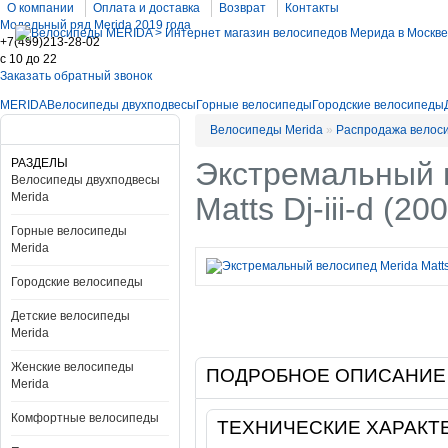
О компании
Оплата и доставка
Возврат
Контакты
Модельный ряд Merida 2019 года
+7(499)213-28-02
c 10 до 22
Заказать обратный звонок
MERIDA
Велосипеды двухподвесы
Горные велосипеды
Городские велосипеды
Велосипеды Merida
»
Распродажа велос
РАЗДЕЛЫ
Экстремальный 
Велосипеды двухподвесы
Merida
Matts Dj-iii-d (20
Горные велосипеды
Merida
Городские велосипеды
Детские велосипеды
Merida
Женские велосипеды
ПОДРОБНОЕ ОПИСАНИЕ
Merida
Комфортные велосипеды
ТЕХНИЧЕСКИЕ ХАРАКТ