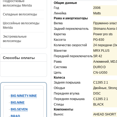
Подростковые
Общие данные
велосипеды Merida
Год
2006
Линейка
Matts
Складные велосипеды
Рама и амортизаторы
Шоссейные велосипеды
Вилка
Пружинно-эласт
Merida
Задний переключатель
Shimano Acera-
Каретка
Power pro sts
Экстремальные
Кассета
PG-830
велосипеды
Количество скоростей
24 передачи (3
Манетки
MRX PLUS
Передний переключатель
SR 42
Способы оплаты
Рама
Алюминий, MDJ
Система
DURO D
Цепь
CN-UG50
Колеса
Задняя покрышка
C1285 2.1
Ободья
Двойные, Strong
Передняя втулка
DISC
-
BIG NINETY-NINE
Передняя покрышка
C1285 2.1
-
BIG.NINE
Спицы
BLACK
-
BIG.SEVEN
Компоненты
Вынос
AHEAD SHORT
-
BRAD