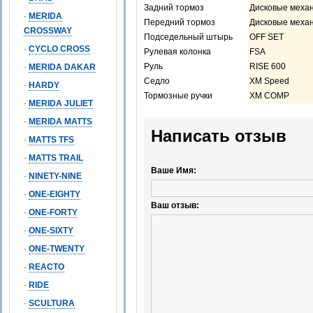
Задний тормоз
Дисковые механ
-
MERIDA
Передний тормоз
Дисковые механ
CROSSWAY
Подседельный штырь
OFF SET
-
CYCLO CROSS
Рулевая колонка
FSA
Руль
RISE 600
-
MERIDA DAKAR
Седло
XM Speed
-
HARDY
Тормозные ручки
XM COMP
-
MERIDA JULIET
-
MERIDA MATTS
Написать отзыв
-
MATTS TFS
-
MATTS TRAIL
Ваше Имя:
-
NINETY-NINE
-
ONE-EIGHTY
Ваш отзыв:
-
ONE-FORTY
-
ONE-SIXTY
-
ONE-TWENTY
-
REACTO
-
RIDE
-
SCULTURA