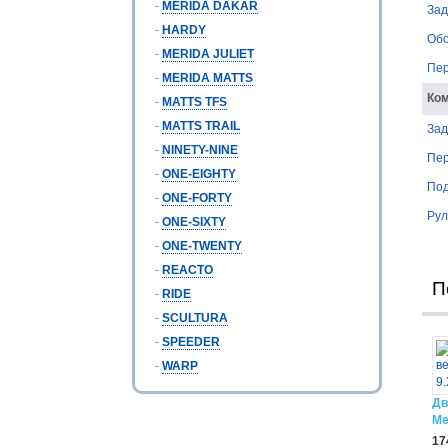
-
MERIDA DAKAR
Зад
-
HARDY
Об
-
MERIDA JULIET
Пер
-
MERIDA MATTS
Ко
-
MATTS TFS
-
MATTS TRAIL
Зад
-
NINETY-NINE
Пер
-
ONE-EIGHTY
Под
-
ONE-FORTY
Рул
-
ONE-SIXTY
-
ONE-TWENTY
-
REACTO
П
-
RIDE
-
SCULTURA
-
SPEEDER
-
WARP
Дв
Me
17