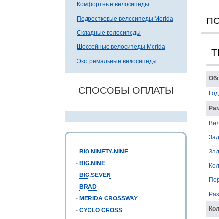
Комфортные велосипеды
Подростковые велосипеды Merida
П
Складные велосипеды
Шоссейные велосипеды Merida
Т
Экстремальные велосипеды
Об
СПОСОБЫ ОПЛАТЫ
Год
Рам
Вил
Зад
-
BIG NINETY-NINE
Зад
-
BIG.NINE
Кол
-
BIG.SEVEN
Пер
-
BRAD
Раз
-
MERIDA CROSSWAY
Ко
-
CYCLO CROSS