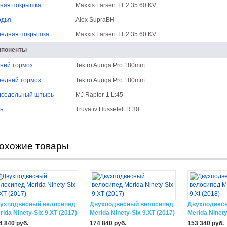
няя покрышка
Maxxis Larsen TT 2.35 60 KV
одья
Alex SupraBH
едняя покрышка
Maxxis Larsen TT 2.35 60 KV
мпоненты
ний тормоз
Tektro Auriga Pro 180mm
едний тормоз
Tektro Auriga Pro 180mm
седельный штырь
MJ Raptor-1 L:45
ь
Truvativ Hussefelt R:30
охожие товары
ухподвесный велосипед
Двухподвесный велосипед
Двухподвес
rida Ninety-Six 9.XT (2017)
Merida Ninety-Six 9.XT (2017)
Merida Ninety
4 840 руб.
174 840 руб.
153 340 руб.