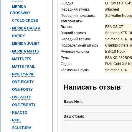
Ободья
DT Swiss XR14
-
MERIDA
Передняя втулка
attached
CROSSWAY
Передняя покрышка
Schwalbe Nobby 
-
CYCLO CROSS
Компоненты
Вынос
FSA OS-XT
-
MERIDA DAKAR
Задний тормоз
Shimano XTR D
-
HARDY
Передний тормоз
Shimano XTR D
-
MERIDA JULIET
Подседельный штырь
CrankBrothers J
-
MERIDA MATTS
Рулевая колонка
BB410 Neck
Руль
FSA XC 280BOS
-
MATTS TFS
Седло
Fizik Gobi XM K
-
MATTS TRAIL
Тормозные ручки
Shimano XTR
-
NINETY-NINE
-
ONE-EIGHTY
Написать отзыв
-
ONE-FORTY
-
ONE-SIXTY
Ваше Имя:
-
ONE-TWENTY
-
REACTO
Ваш отзыв:
-
RIDE
-
SCULTURA