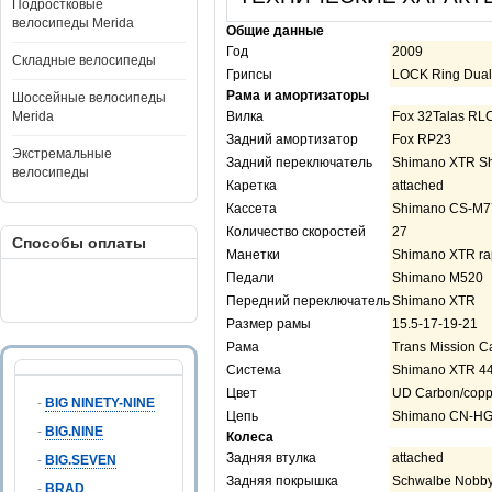
Подростковые
велосипеды Merida
Общие данные
Год
2009
Складные велосипеды
Грипсы
LOCK Ring Dua
Рама и амортизаторы
Шоссейные велосипеды
Merida
Вилка
Fox 32Talas RL
Задний амортизатор
Fox RP23
Экстремальные
Задний переключатель
Shimano XTR S
велосипеды
Каретка
attached
Кассета
Shimano CS-M7
Количество скоростей
27
Способы оплаты
Манетки
Shimano XTR rap
Педали
Shimano M520
Передний переключатель
Shimano XTR
Размер рамы
15.5-17-19-21
Рама
Trans Mission C
Система
Shimano XTR 44
Цвет
UD Carbon/copp
-
BIG NINETY-NINE
Цепь
Shimano CN-H
-
BIG.NINE
Колеса
Задняя втулка
attached
-
BIG.SEVEN
Задняя покрышка
Schwalbe Nobby 
-
BRAD