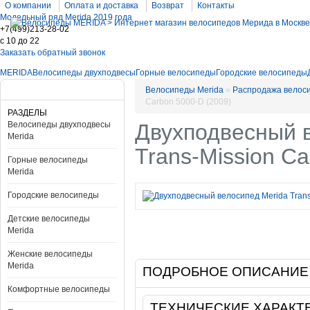
О компании
Оплата и доставка
Возврат
Контакты
Модельный ряд Merida 2019 года
+7(499)213-28-02
c 10 до 22
Заказать обратный звонок
MERIDA
Велосипеды двухподвесы
Горные велосипеды
Городские велосипеды
Велосипеды Merida
»
Распродажа велос
Carbon 5000-D (2009)
РАЗДЕЛЫ
Велосипеды двухподвесы
Двухподвесный 
Merida
Trans-Mission Ca
Горные велосипеды
Merida
Городские велосипеды
Детские велосипеды
Merida
Женские велосипеды
Merida
ПОДРОБНОЕ ОПИСАНИЕ
Комфортные велосипеды
ТЕХНИЧЕСКИЕ ХАРАКТ