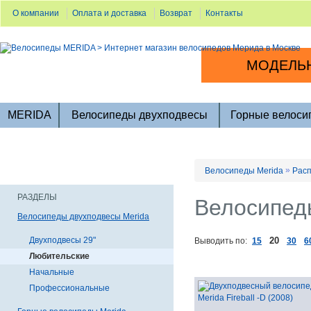
О компании
Оплата и доставка
Возврат
Контакты
МОДЕЛЬН
MERIDA
Велосипеды двухподвесы
Горные велоси
»
Велосипеды Merida
Расп
РАЗДЕЛЫ
Велосипед
Велосипеды двухподвесы Merida
Двухподвесы 29"
20
Выводить по:
15
30
6
Любительские
Начальные
Профессиональные