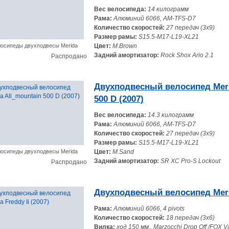
Вес велосипеда:
14 килограмм
Рама:
Алюминий 6066, AM-TFS-D7
Количество скоростей:
27 передач (3x9)
Размер рамы:
S15.5-M17-L19-XL21
осипеды двухподвесы Merida
Цвет:
M.Brown
Задний амортизатор:
Rock Shox Ario 2.1
Распродано
Двухподвесный велосипед Meri
500 D (2007)
Вес велосипеда:
14.3 килограмм
Рама:
Алюминий 6066, AM-TFS-D7
Количество скоростей:
27 передач (3x9)
Размер рамы:
S15.5-M17-L19-XL21
осипеды двухподвесы Merida
Цвет:
M.Sand
Задний амортизатор:
SR XC Pro-S Lockout
Распродано
Двухподвесный велосипед Merid
Рама:
Алюминий 6066, 4 pivots
Количество скоростей:
18 передач (3x6)
Вилка:
ход 150 мм., Marzocchi Drop Off /FOX V