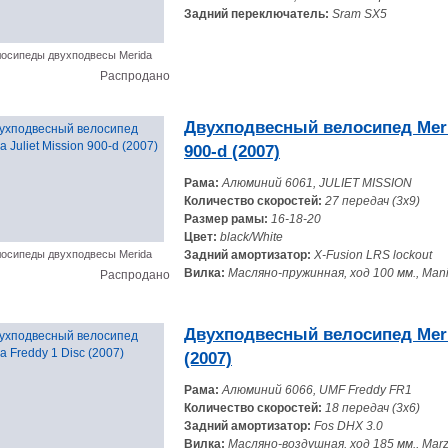
Задний переключатель:
Sram SX5
осипеды двухподвесы Merida
Распродано
Двухподвесный велосипед Merid
900-d (2007)
Рама:
Алюминий 6061, JULIET MISSION
Количество скоростей:
27 передач (3x9)
Размер рамы:
16-18-20
Цвет:
black/White
осипеды двухподвесы Merida
Задний амортизатор:
X-Fusion LRS lockout
Вилка:
Масляно-пружинная, ход 100 мм., Mani
Распродано
Двухподвесный велосипед Meri
(2007)
Рама:
Алюминий 6066, UMF Freddy FR1
Количество скоростей:
18 передач (3x6)
Задний амортизатор:
Fos DHX 3.0
Вилка:
Масляно-воздушная, ход 185 мм., Marz