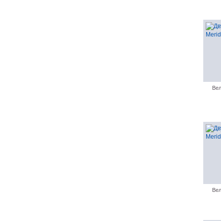
Вел
Вел