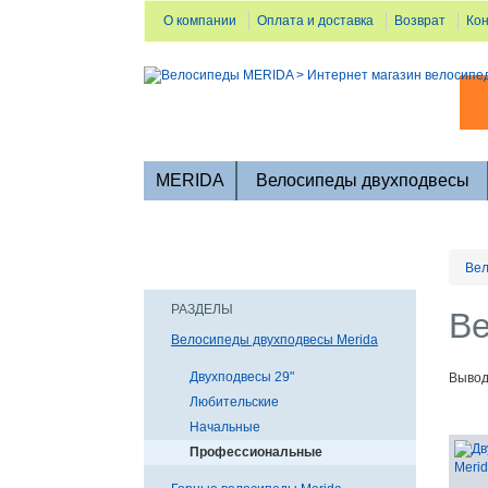
О компании
Оплата и доставка
Возврат
Ко
MERIDA
Велосипеды двухподвесы
Вел
РАЗДЕЛЫ
Ве
Велосипеды двухподвесы Merida
Двухподвесы 29"
Вывод
Любительские
Начальные
Профессиональные