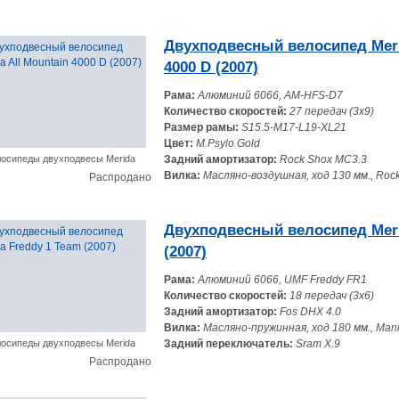
Двухподвесный велосипед Meri
4000 D (2007)
Рама:
Алюминий 6066, AM-HFS-D7
Количество скоростей:
27 передач (3x9)
Размер рамы:
S15.5-M17-L19-XL21
Цвет:
M.Psylo Gold
осипеды двухподвесы Merida
Задний амортизатор:
Rock Shox MC3.3
Вилка:
Масляно-воздушная, ход 130 мм., Rock
Распродано
Двухподвесный велосипед Meri
(2007)
Рама:
Алюминий 6066, UMF Freddy FR1
Количество скоростей:
18 передач (3x6)
Задний амортизатор:
Fos DHX 4.0
Вилка:
Масляно-пружинная, ход 180 мм., Manit
осипеды двухподвесы Merida
Задний переключатель:
Sram X.9
Распродано