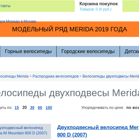
Корзина покупок
нтакты
Товаров: 0 (0 руб.)
МОДЕЛЬНЫЙ РЯД MERIDA 2019 ГОДА
Горные велосипеды
Городские велосипеды
Детск
»
»
осипеды Merida
Распродажа велосипедов
Велосипеды двухподвесы Meri
лосипеды двухподвесы Merid
20
по во
ить по:
15
30
60
100
Упорядочивать по цене:
Двухподвесный велосипед Meri
800 D (2007)