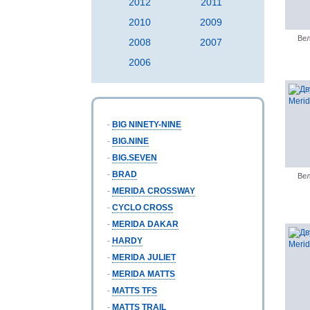
2012
2011
2010
2009
Вел
2008
2007
2006
-
BIG NINETY-NINE
-
BIG.NINE
-
BIG.SEVEN
-
BRAD
Вел
-
MERIDA CROSSWAY
-
CYCLO CROSS
-
MERIDA DAKAR
-
HARDY
-
MERIDA JULIET
-
MERIDA MATTS
-
MATTS TFS
-
MATTS TRAIL