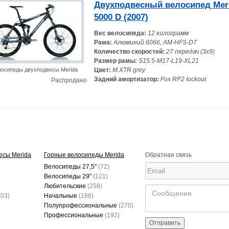
Двухподвесный велосипед Meri
5000 D (2007)
Вес велосипеда:
12 килограмм
Рама:
Алюминий 6066, AM-HFS-D7
Количество скоростей:
27 передач (3x9)
Размер рамы:
S15.5-M17-L19-XL21
осипеды двухподвесы Merida
Цвет:
M.XTR grey
Задний амортизатор:
Fox RP2 lockout
Распродано
есы Merida
Горные велосипеды Merida
Обратная связь
Велосипеды 27,5"
(72)
Велосипеды 29"
(121)
Любительские
(258)
203)
Начальные
(188)
Полупрофессиональные
(270)
Профессиональные
(192)
Отправить