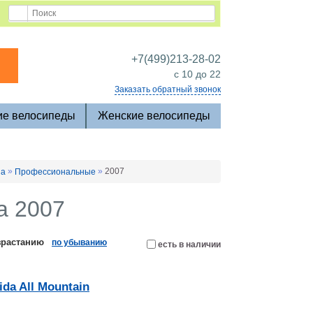
+7(499)213-28-02
c 10 до 22
Заказать обратный звонок
ие велосипеды
Женские велосипеды
»
»
2007
da
Профессиональные
a 2007
зрастанию
по убыванию
есть в наличии
da All Mountain