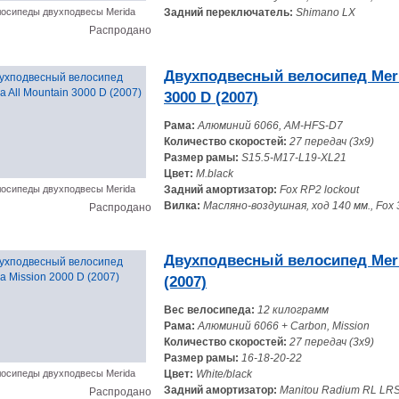
осипеды двухподвесы Merida
Задний переключатель:
Shimano LX
Распродано
Двухподвесный велосипед Meri
3000 D (2007)
Рама:
Алюминий 6066, AM-HFS-D7
Количество скоростей:
27 передач (3x9)
Размер рамы:
S15.5-M17-L19-XL21
Цвет:
M.black
осипеды двухподвесы Merida
Задний амортизатор:
Fox RP2 lockout
Вилка:
Масляно-воздушная, ход 140 мм., Fox 
Распродано
Двухподвесный велосипед Meri
(2007)
Вес велосипеда:
12 килограмм
Рама:
Алюминий 6066 + Carbon, Mission
Количество скоростей:
27 передач (3x9)
Размер рамы:
16-18-20-22
осипеды двухподвесы Merida
Цвет:
White/black
Задний амортизатор:
Manitou Radium RL LR
Распродано