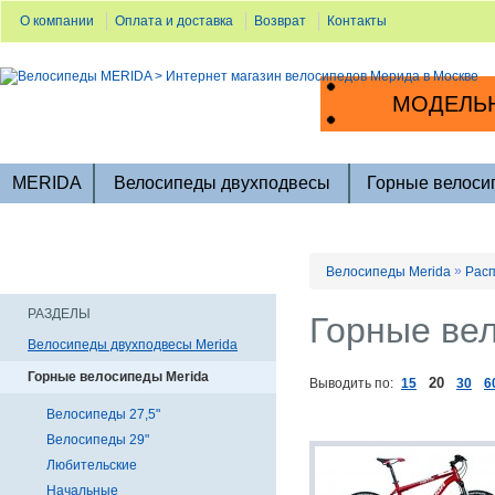
О компании
Оплата и доставка
Возврат
Контакты
МОДЕЛЬН
MERIDA
Велосипеды двухподвесы
Горные велоси
»
Велосипеды Merida
Расп
РАЗДЕЛЫ
Горные ве
Велосипеды двухподвесы Merida
Горные велосипеды Merida
20
Выводить по:
15
30
6
Велосипеды 27,5"
Велосипеды 29"
Любительские
Начальные