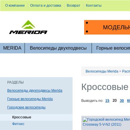
О компании
Оплата и доставка
Возврат
Контакты
МОДЕЛЬН
MERIDA
Велосипеды двухподвесы
Горные велоси
»
Велосипеды Merida
Расп
РАЗДЕЛЫ
Кроссовые
Велосипеды двухподвесы Merida
Горные велосипеды Merida
20
Выводить по:
15
30
6
Городские велосипеды
Кроссовые
Фитнес