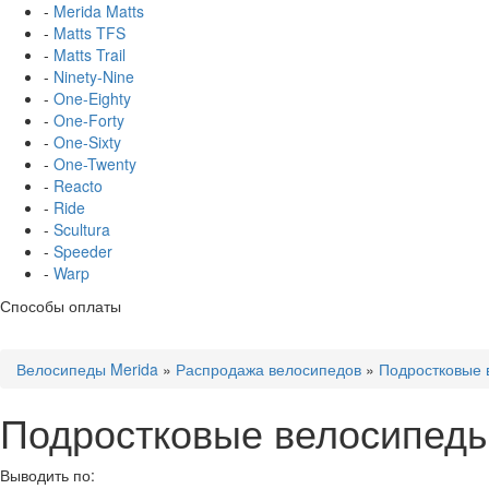
-
Merida Matts
-
Matts TFS
-
Matts Trail
-
Ninety-Nine
-
One-Eighty
-
One-Forty
-
One-Sixty
-
One-Twenty
-
Reacto
-
Ride
-
Scultura
-
Speeder
-
Warp
Способы оплаты
Велосипеды Merida
»
Распродажа велосипедов
»
Подростковые 
Подростковые велосипеды
Выводить по: