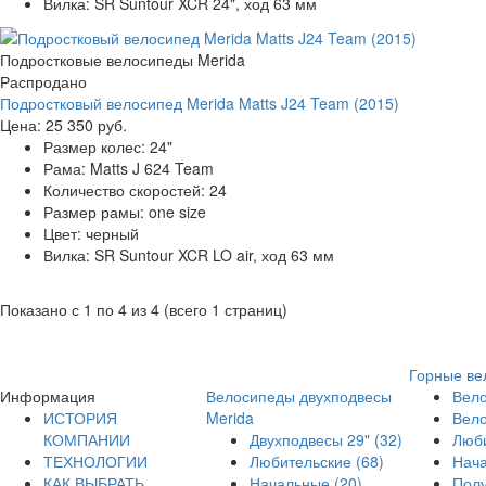
Вилка:
SR Suntour XCR 24", ход 63 мм
Подростковые велосипеды Merida
Распродано
Подростковый велосипед Merida Matts J24 Team (2015)
Цена:
25 350 руб.
Размер колес:
24"
Рама:
Matts J 624 Team
Количество скоростей:
24
Размер рамы:
one size
Цвет:
черный
Вилка:
SR Suntour XCR LO air, ход 63 мм
Показано с 1 по 4 из 4 (всего 1 страниц)
Горные ве
Информация
Велосипеды двухподвесы
Вело
ИСТОРИЯ
Merida
Вел
КОМПАНИИ
Двухподвесы 29"
(32)
Люб
ТЕХНОЛОГИИ
Любительские
(68)
Нач
КАК ВЫБРАТЬ
Начальные
(20)
Пол