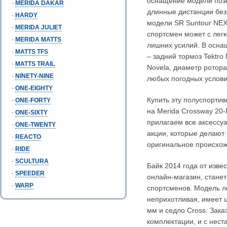
оснащение модели позв
-
MERIDA DAKAR
длинные дистанции без
-
HARDY
модели SR Suntour NEX
-
MERIDA JULIET
спортсмен может с лег
-
MERIDA MATTS
лишних усилий. В осна
-
MATTS TFS
– задний тормоз Tektro
-
MATTS TRAIL
Novela, диаметр ротор
-
NINETY-NINE
любых погодных услови
-
ONE-EIGHTY
Купить эту полуспорти
-
ONE-FORTY
на Merida Crossway 20-
-
ONE-SIXTY
прилагаем все аксессуа
-
ONE-TWENTY
акции, которые делают
-
REACTO
оригинальное происхож
-
RIDE
-
SCULTURA
Байк 2014 года от изве
-
SPEEDER
онлайн-магазин, стане
-
WARP
спортсменов. Модель л
неприхотливая, имеет 
мм и седло Cross. Зака
комплектации, и с не