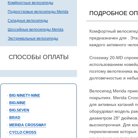
Комфортные велосипеды
Подростковые велосипеды Merida
ПОДРОБНОЕ О
Складные велосипеды
Шоссейные велосипеды Merida
Комфортный велосипед 
предназначен для . Эт
Экстремальные велосипеды
каждого активного чел
СПОСОБЫ ОПЛАТЫ
Crossway 20-MD спроек
использованием новейш
поэтому велотехника в
долговечностью и неб
Велосипед Merida прие
-
BIG NINETY-NINE
покрытиях. Merida Cros
-
BIG.NINE
для активных катаний 
-
BIG.SEVEN
оборудовал модель рам
-
BRAD
диаметром 28" дюймов.
высокопрочная. Для ко
-
MERIDA CROSSWAY
переключение которых 
-
CYCLO CROSS