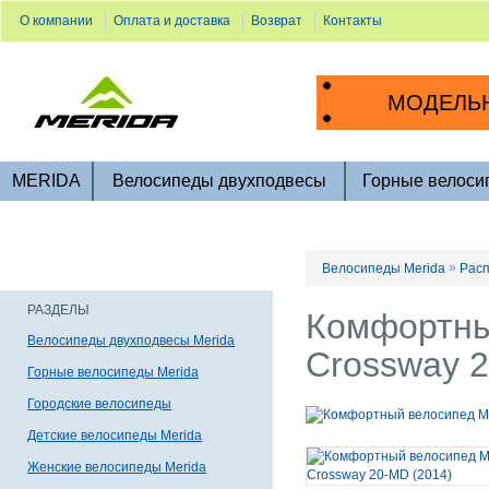
О компании
Оплата и доставка
Возврат
Контакты
МОДЕЛЬН
MERIDA
Велосипеды двухподвесы
Горные велоси
»
Велосипеды Merida
Расп
РАЗДЕЛЫ
Комфортны
Велосипеды двухподвесы Merida
Crossway 2
Горные велосипеды Merida
Городские велосипеды
Детские велосипеды Merida
Женские велосипеды Merida