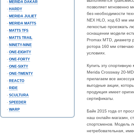
выполняется трансмисс
-
MERIDA DAKAR
позволяет мгновенно м
-
HARDY
без необходимости тех
-
MERIDA JULIET
NEX HLO, ход 63 мм им
-
MERIDA MATTS
легкостью проезжать л
-
MATTS TFS
оснащении модели есть
-
MATTS TRAIL
Promax MTD, диаметр 
-
NINETY-NINE
ротора 160 мм отвечаю
-
ONE-EIGHTY
условиях.
-
ONE-FORTY
Купить эту спортивную 
-
ONE-SIXTY
Merida Crossway 20-MD
-
ONE-TWENTY
прилагаем все аксессуа
-
REACTO
выгодные акции, котор
-
RIDE
продукция имеет ориги
-
SCULTURA
сертификаты.
-
SPEEDER
-
WARP
Байк 2015 года от прос
наш онлайн-магазин, с
спортсменов. Модель ле
нетребовательная, имее