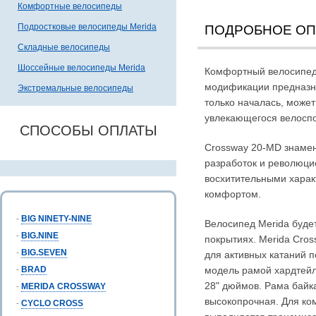
Комфортные велосипеды
Подростковые велосипеды Merida
ПОДРОБНОЕ О
Складные велосипеды
Шоссейные велосипеды Merida
Комфортный велосипед 
модификации предназна
Экстремальные велосипеды
только началась, может
увлекающегося велосп
СПОСОБЫ ОПЛАТЫ
Crossway 20-MD знамен
разработок и революци
восхитительными хара
комфортом.
-
BIG NINETY-NINE
Велосипед Merida будет
-
BIG.NINE
покрытиях. Merida Cros
-
BIG.SEVEN
для активных катаний 
-
BRAD
модель рамой хардтейл
28" дюймов. Рама байк
-
MERIDA CROSSWAY
высокопрочная. Для ко
-
CYCLO CROSS