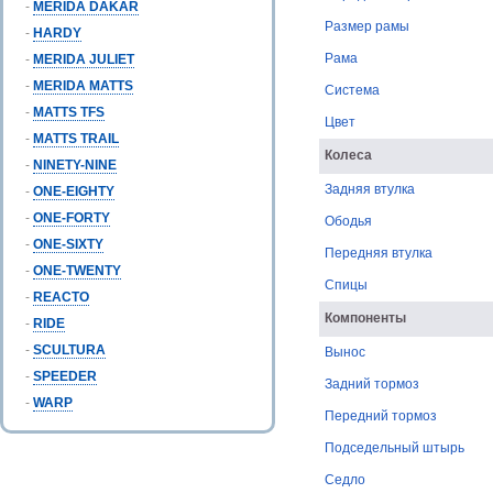
-
MERIDA DAKAR
Размер рамы
-
HARDY
Рама
-
MERIDA JULIET
-
MERIDA MATTS
Система
-
MATTS TFS
Цвет
-
MATTS TRAIL
Колеса
-
NINETY-NINE
Задняя втулка
-
ONE-EIGHTY
-
ONE-FORTY
Ободья
-
ONE-SIXTY
Передняя втулка
-
ONE-TWENTY
Спицы
-
REACTO
Компоненты
-
RIDE
-
SCULTURA
Вынос
-
SPEEDER
Задний тормоз
-
WARP
Передний тормоз
Подседельный штырь
Седло