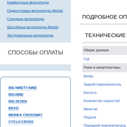
Комфортные велосипеды
Подростковые велосипеды Merida
ПОДРОБНОЕ О
Складные велосипеды
Шоссейные велосипеды Merida
ТЕХНИЧЕСКИЕ
Экстремальные велосипеды
Общие данные
СПОСОБЫ ОПЛАТЫ
Год
Рама и амортизаторы
Вилка
Задний переключатель
-
BIG NINETY-NINE
Кассета
-
BIG.NINE
Количество скоростей
-
BIG.SEVEN
-
BRAD
Манетки
-
MERIDA CROSSWAY
Педали
-
CYCLO CROSS
Передний переключатель