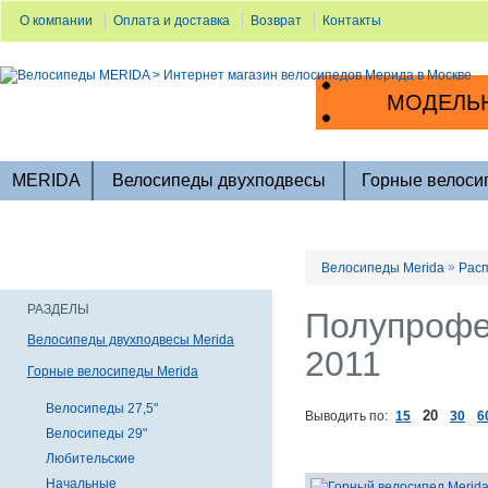
О компании
Оплата и доставка
Возврат
Контакты
МОДЕЛЬН
MERIDA
Велосипеды двухподвесы
Горные велоси
»
Велосипеды Merida
Расп
РАЗДЕЛЫ
Полупрофе
Велосипеды двухподвесы Merida
2011
Горные велосипеды Merida
Велосипеды 27,5"
20
Выводить по:
15
30
6
Велосипеды 29"
Любительские
Начальные