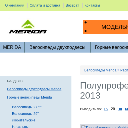
О компании
Оплата и доставка
Возврат
Контакты
МОДЕЛЬН
MERIDA
Велосипеды двухподвесы
Горные велоси
»
Велосипеды Merida
Расп
РАЗДЕЛЫ
Полупрофе
Велосипеды двухподвесы Merida
2013
Горные велосипеды Merida
Велосипеды 27,5"
20
Выводить по:
15
30
6
Велосипеды 29"
Любительские
Начальные