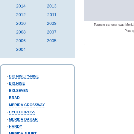
2014
2013
2012
2011
2010
2009
Горные велосипеды Merid
Расп
2008
2007
2006
2005
2004
-
BIG NINETY-NINE
-
BIG.NINE
-
BIG.SEVEN
-
BRAD
-
MERIDA CROSSWAY
-
CYCLO CROSS
-
MERIDA DAKAR
-
HARDY
-
MERIDA JULIET