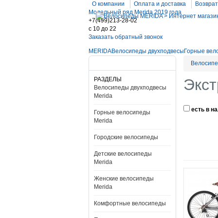
О компании
Оплата и доставка
Возврат
Модельный ряд Merida 2019 года
+7(499)213-28-02
c 10 до 22
Заказать обратный звонок
MERIDA
Велосипеды двухподвесы
Горные вел
Велосипе
РАЗДЕЛЫ
Экст
Велосипеды двухподвесы
Merida
есть в н
Горные велосипеды
Merida
Городские велосипеды
Детские велосипеды
Merida
Женские велосипеды
Merida
Комфортные велосипеды