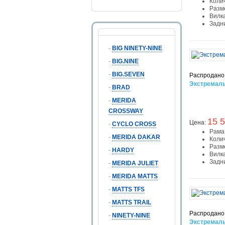
Коли
Разм
Вилк
Задн
-
BIG NINETY-NINE
-
BIG.NINE
-
BIG.SEVEN
Распродано
Экстремаль
-
BRAD
-
MERIDA
CROSSWAY
15 5
Цена:
-
CYCLO CROSS
Рама
-
MERIDA DAKAR
Коли
Разм
-
HARDY
Вилк
Задн
-
MERIDA JULIET
-
MERIDA MATTS
-
MATTS TFS
-
MATTS TRAIL
Распродано
-
NINETY-NINE
Экстремаль