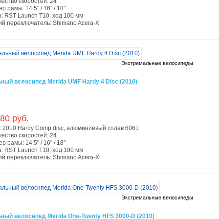
чество скоростей:
24
ер рамы:
14.5" / 16" / 18"
а:
RST Launch T10, ход 100 мм
ий переключатель:
Shimano Acera-X
Экстремальные велосипеды
ный велосипед Merida UMF Hardy 4 Disc (2010)
80 руб.
:
2010 Hardy Comp disc, алюминиевый сплав 6061
чество скоростей:
24
ер рамы:
14.5" / 16" / 18"
а:
RST Launch T10, ход 100 мм
ий переключатель:
Shimano Acera-X
Экстремальные велосипеды
ный велосипед Merida One-Twenty HFS 3000-D (2010)