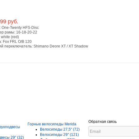
99 руб.
:
One-Twenty HFS-Disc
ер рамы:
16-18-20-22
:
white (red)
а:
Fox FRL O/B 120
ий переключатель:
Shimano Deore XT / XT Shadow
Обратная связь
Горные велосипеды Merida
вухподвесы
Велосипеды 27,5"
(72)
Велосипеды 29"
(121)
двесы 29"
(32)