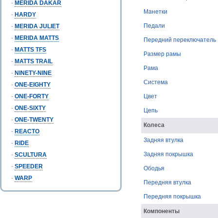
-
MERIDA DAKAR
Манетки
-
HARDY
Педали
-
MERIDA JULIET
-
MERIDA MATTS
Передний переключатель
-
MATTS TFS
Размер рамы
-
MATTS TRAIL
Рама
-
NINETY-NINE
Система
-
ONE-EIGHTY
-
ONE-FORTY
Цвет
-
ONE-SIXTY
Цепь
-
ONE-TWENTY
Колеса
-
REACTO
Задняя втулка
-
RIDE
Задняя покрышка
-
SCULTURA
-
SPEEDER
Ободья
-
WARP
Передняя втулка
Передняя покрышка
Компоненты