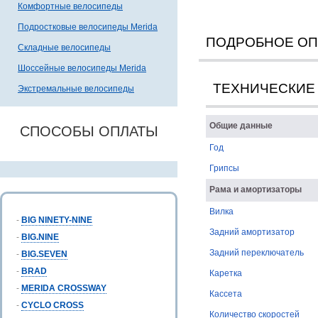
Комфортные велосипеды
Подростковые велосипеды Merida
ПОДРОБНОЕ О
Складные велосипеды
Шоссейные велосипеды Merida
ТЕХНИЧЕСКИЕ
Экстремальные велосипеды
Общие данные
СПОСОБЫ ОПЛАТЫ
Год
Грипсы
Рама и амортизаторы
Вилка
-
BIG NINETY-NINE
Задний амортизатор
-
BIG.NINE
Задний переключатель
-
BIG.SEVEN
-
BRAD
Каретка
-
MERIDA CROSSWAY
Кассета
-
CYCLO CROSS
Количество скоростей